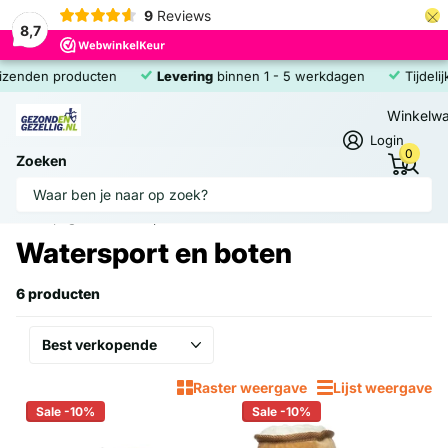
×
9
Reviews
8,7
enden producten
Levering
binnen 1 - 5 werkdagen
Tijdelijk
Winkelw
Login
0
Zoeken
Homepage
Watersport en boten
Watersport en boten
6 producten
Raster weergave
Lijst weergave
Sale -10%
Sale -10%