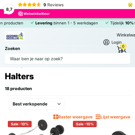
×
9
Reviews
8,7
producten
Levering
binnen 1 - 5 werkdagen
Tijdelijk
10% IN
Winkelw
Login
0
Zoeken
Homepage
Halters
Halters
18 producten
Raster weergave
Lijst weergave
Sale -10%
Sale -10%