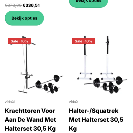
Bekijk opties
€373,90
€336,51
Bekijk opties
Sale -10%
Sale -10%
vidaXL
vidaXL
Krachttoren Voor
Halter-/Squatrek
Aan De Wand Met
Met Halterset 30,5
Halterset 30,5 Kg
Kg