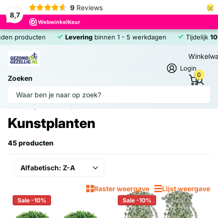
×
9
Reviews
8,7
n producten
Levering
binnen 1 - 5 werkdagen
Tijdelijk
10% 
Winkelw
Login
0
Zoeken
Homepage
Kunstplanten
Kunstplanten
45 producten
Raster weergave
Lijst weergave
Sale -10%
Sale -10%