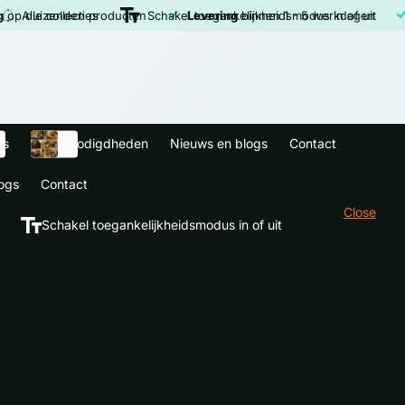
enden producten
Alle collecties
Levering
Schakel toegankelijkheidsmodus in of uit
binnen 1 - 5 werkdagen
Tijdelij
ls
Dierbenodigdheden
Nieuws en blogs
Contact
ogs
Contact
Close
Schakel toegankelijkheidsmodus in of uit