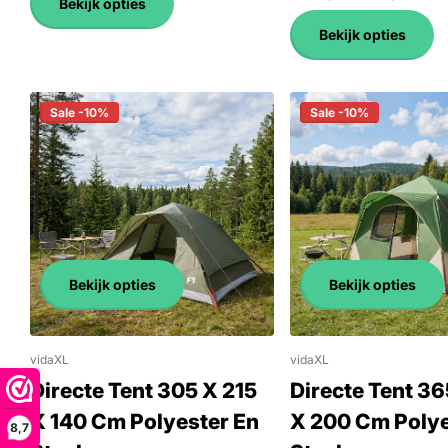
Bekijk opties
Bekijk opties
Sale -10%
Sale -10%
Bekijk opties
Bekijk opties
vidaXL
vidaXL
Directe Tent 305 X 215
Directe Tent 3
X 140 Cm Polyester En
X 200 Cm Polye
8,7