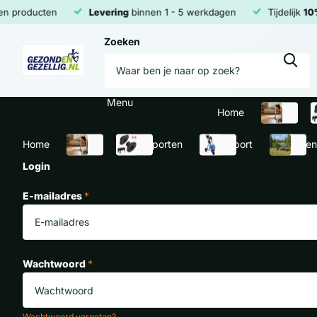
ten
Levering
binnen 1 - 5 werkdagen
Tijdelijk
10% INTRO
Zoeken
Menu
Home
Fitness
B
Home
Fitness
Binnensporten
Buitensport
Kamperen
Login
E-mailadres
*
Wachtwoord
*
Wachtwoord vergeten?