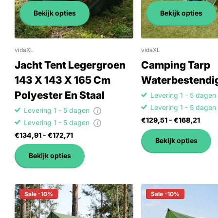
Bekijk opties
Bekijk opties
vidaXL
vidaXL
Jacht Tent Legergroen
Camping Tarp
143 X 143 X 165 Cm
Waterbestendi
Polyester En Staal
Levering 1 - 5 dage
Levering 1 - 5 dage
Levering 1 - 5 dagen
€129,51
- €168,21
Levering 1 - 5 dagen
€134,91
- €172,71
Bekijk opties
Bekijk opties
Sale -10%
Sale -10%