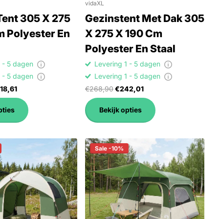
vidaXL
Tent 305 X 275
Gezinstent Met Dak 305
m Polyester En
X 275 X 190 Cm
Polyester En Staal
1 - 5 dagen
Levering 1 - 5 dagen
1 - 5 dagen
Levering 1 - 5 dagen
18,61
€268,90
€242,01
pties
Bekijk opties
Sale -10%