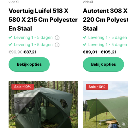
vidaXL
vidaXL
Voertuig Luifel 518 X
Autotent 308 X
580 X 215 Cm Polyester
220 Cm Polyest
En Staal
Staal
Levering 1 - 5 dagen
Levering 1 - 5 dage
Levering 1 - 5 dagen
Levering 1 - 5 dage
€96,90
€87,21
€89,01
- €105,21
Bekijk opties
Bekijk opties
Sale -10%
Sale -10%