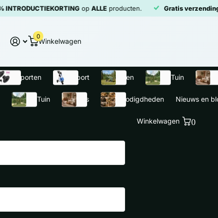
DUCTIEKORTING
op
ALLE
producten.
Gratis verzending
op duiz
0
Winkelwagen
innensporten
Buitensport
Kamperen
Huis en Tuin
Meube
Huis en Tuin
Meubels
Dierbenodigdheden
Nieuws en bl
Winkelwagen
0