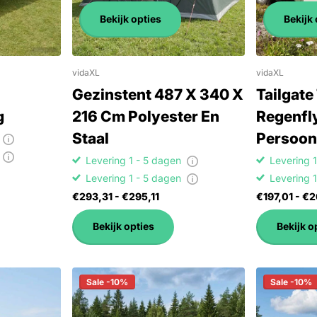
Bekijk opties
Bekijk 
vidaXL
vidaXL
Gezinstent 487 X 340 X
Tailgate
g
216 Cm Polyester En
Regenfl
Staal
Persoon
n
n
Levering 1 - 5 dagen
Levering 
Levering 1 - 5 dagen
Levering 
€293,31
- €295,11
€197,01
- €2
Bekijk opties
Bekijk o
Sale -10%
Sale -10%