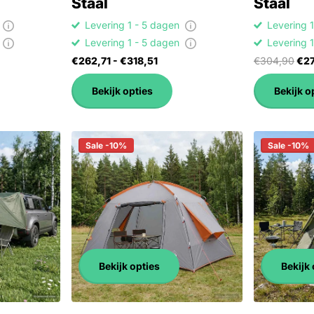
Staal
Staal
n
Levering 1 - 5 dagen
Levering 
n
Levering 1 - 5 dagen
Levering 
€262,71
- €318,51
€304,90
€27
Bekijk opties
Bekijk o
Sale -10%
Sale -10%
Bekijk opties
Bekijk 