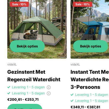
Sale -10%
Sale -10%
Bekijk opties
Bekijk opties
vidaXL
vidaXL
Gezinstent Met
Instant Tent Me
Regenzeil Waterdicht
Waterdichte Re
3-Persoons
Levering 1 - 5 dagen
Levering 1 - 5 dagen
Levering 1 - 5 dage
€200,61
- €253,71
Levering 1 - 5 dage
€349,11
- €387,81