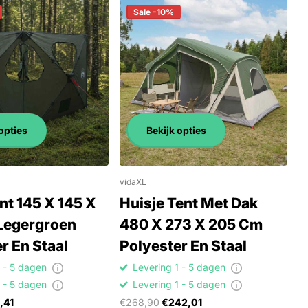
Sale -10%
opties
Bekijk opties
vidaXL
nt 145 X 145 X
Huisje Tent Met Dak
Legergroen
480 X 273 X 205 Cm
r En Staal
Polyester En Staal
1 - 5 dagen
Levering 1 - 5 dagen
1 - 5 dagen
Levering 1 - 5 dagen
,41
€268,90
€242,01