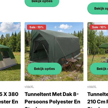
Bekijk opties
Bekijk o
Sale -10%
Sale -10%
Bekijk opties
Bekijk 
vidaXL
vidaXL
65 X 380
Tunneltent Met Dak 8-
Tunnelte
ster En
Persoons Polyester En
210 Cm 