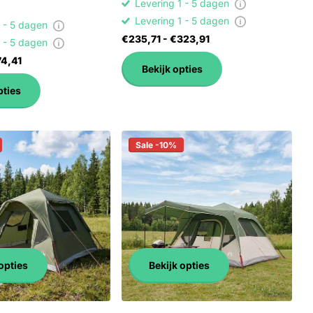
Levering 1 - 5 dagen
Levering 1 - 5 dagen
1 - 5 dagen
€235,71
- €323,91
1 - 5 dagen
4,41
Bekijk opties
pties
Sale -10%
opties
Bekijk opties