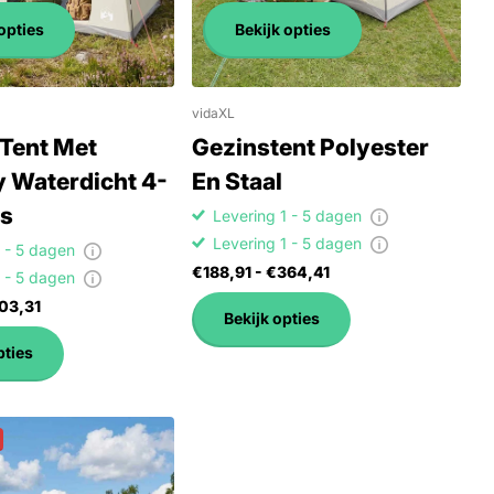
opties
Bekijk opties
vidaXL
 Tent Met
Gezinstent Polyester
y Waterdicht 4-
En Staal
s
Levering 1 - 5 dagen
Levering 1 - 5 dagen
1 - 5 dagen
€188,91
- €364,41
1 - 5 dagen
03,31
Bekijk opties
pties