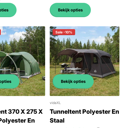
pties
Bekijk opties
Sale -10%
opties
Bekijk opties
vidaXL
nt 370 X 275 X
Tunneltent Polyester En
Polyester En
Staal