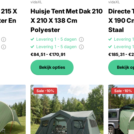
vidaXL
vidaXL
 215 X
Huisje Tent Met Dak 210
Directe 
er En
X 210 X 138 Cm
X 190 C
Polyester
Staal
n
Levering 1 - 5 dagen
Levering 
n
Levering 1 - 5 dagen
Levering 
€84,51
- €170,91
€185,31
- €2
Bekijk opties
Bekijk o
Sale -10%
Sale -10%