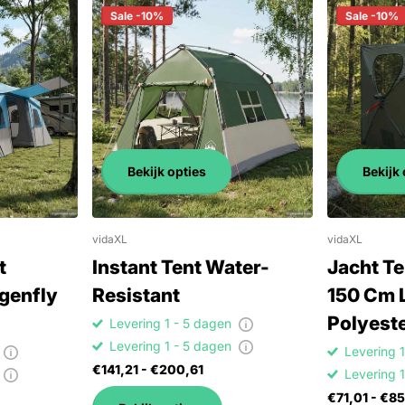
Sale -10%
Sale -10%
Bekijk opties
Bekijk 
vidaXL
vidaXL
t
Instant Tent Water-
Jacht Te
genfly
Resistant
150 Cm 
Polyeste
Levering 1 - 5 dagen
Levering 1 - 5 dagen
n
Levering 
€141,21
- €200,61
n
Levering 
€71,01
- €85